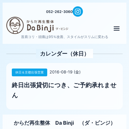
052-262-3060
メニ
首肩コリ・頭痛は95％改善、スタイルがスリムに変わる
カレンダー（休日）
2016-08-19 (金)
休日＆京都出張営業
終日出張貸切につき、ご予約承れませ
ん
からだ再生整体 Da Binji （ダ・ビンジ）