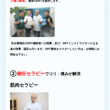
ブ
(最上級者)
、
最高のDRT
を提供します
。
名古屋地区のDRT施術者への指導、及び、DRTインストラクターになる
為の指導・認定も行います。DRT整体をマスターしたい方は、お気軽にお
問合せ下さい。
②
秘伝セ
ラピー
でコリ・痛みが解消
筋肉セラピー