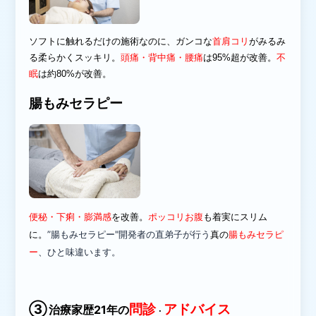
ソフトに触れるだけの施術なのに、ガンコな
首肩コリ
がみるみ
る柔らかくスッキリ。
頭痛・背中痛・腰痛
は95%超が改善。
不
眠
は
約80%が改善
。
腸もみセラピー
便秘
・下痢・膨満感
を改善。
ポッコリお腹
も着実にスリム
に
。
”腸もみセラピー"開発者の直弟子が行う
真の
腸もみセラピ
ー
、ひと味違います。
③
問診
アドバイス
治療家歴21年の
・