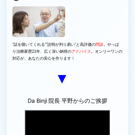
”話を聴いてくれる””説明
が
判り
易い”と高
評価の
問診
。やっぱ
り治療家歴21年、広く深い納得の
アドバイス
。オンリーワンの
対応が、あなたの
安心を作ります！
▼
Da Binji 院長 平野からのご挨拶