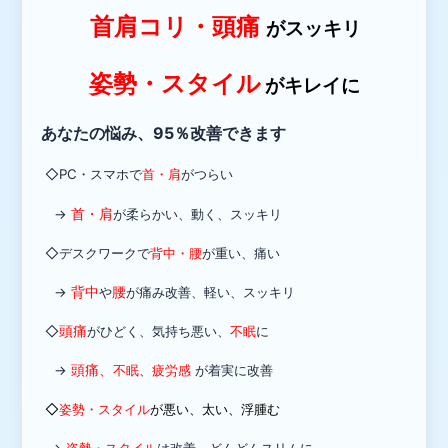
首肩コリ・
頭痛
がスッキリ
姿勢・スタイル
がキレイに
あなたの悩み、95％改善できます
◇PC・スマホで
首・肩
がつらい
首・肩
→
が柔らかい、動く、スッキリ
◇デスクワークで
背中・腰
が重い、痛い
背中
腰
→
や
が痛み改善、軽い、ス
ッキリ
頭痛
◇
がひどく、気持ち悪い、
不眠
に
頭痛
、
→
不眠
、
疲労感
が着実に
改善
◇
姿勢・スタイル
が悪い
、太い、浮腫む
→
姿勢・
スタイル
は改善、どんどん
スリムに