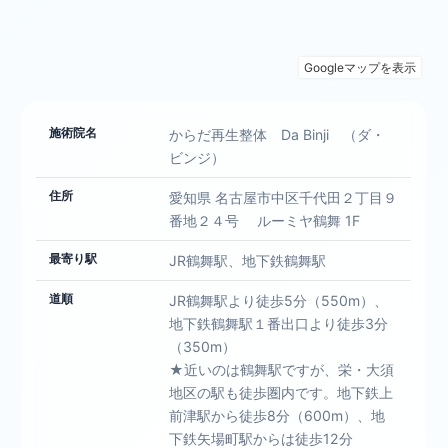
施術院名
からだ再生整体 Da Binji （ダ・
ビンジ）
住所
愛知県 名古屋市中区千代田２丁目９
番地２４号 ルーミヤ鶴舞 1F
最寄り駅
JR鶴舞駅、地下鉄鶴舞駅
道順
JR鶴舞駅より徒歩5分（550m）、
地下鉄鶴舞駅１番出口より徒歩3分
（350m）
★近いのは鶴舞駅ですが、栄・大須
地区の駅も徒歩圏内です。地下鉄上
前津駅から徒歩8分（600m）、地
下鉄矢場町駅からは徒歩12分