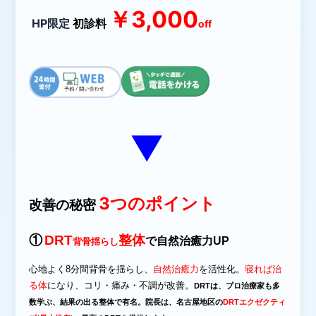
￥3,000
HP限定
初診料
off
▼
3つのポイント
改善の秘密
①
DRT
整体
で自然治癒力UP
背骨揺らし
心地よく8分間背骨を揺らし、
自然治癒力
を活性化
。
寝れば治
る体
になり、
コリ・痛み・不調が改善。
DRTは、
プロ治療家も多
数学ぶ、
結果の出る
整体で
有名。
院長は、名古屋地区の
DRTエクゼクティ