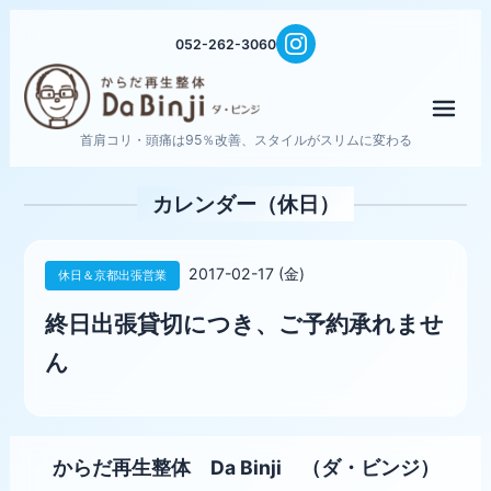
052-262-3060
メニ
首肩コリ・頭痛は95％改善、スタイルがスリムに変わる
カレンダー（休日）
2017-02-17 (金)
休日＆京都出張営業
終日出張貸切につき、ご予約承れませ
ん
からだ再生整体 Da Binji （ダ・ビンジ）