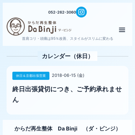
052-262-3060
メニ
首肩コリ・頭痛は95％改善、スタイルがスリムに変わる
カレンダー（休日）
2018-06-15 (金)
休日＆京都出張営業
終日出張貸切につき、ご予約承れませ
ん
からだ再生整体 Da Binji （ダ・ビンジ）