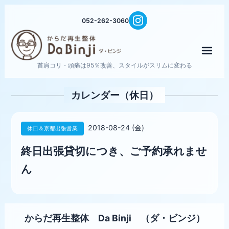
052-262-3060
メニ
首肩コリ・頭痛は95％改善、スタイルがスリムに変わる
カレンダー（休日）
2018-08-24 (金)
休日＆京都出張営業
終日出張貸切につき、ご予約承れませ
ん
からだ再生整体 Da Binji （ダ・ビンジ）