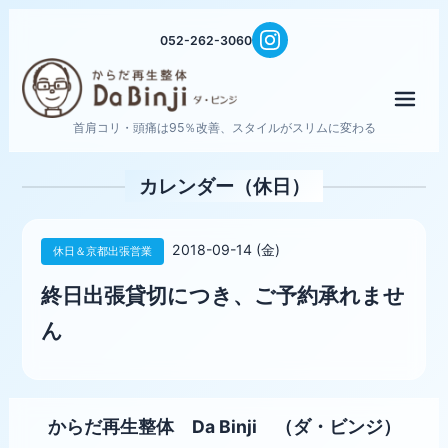
052-262-3060
メニ
首肩コリ・頭痛は95％改善、スタイルがスリムに変わる
カレンダー（休日）
2018-09-14 (金)
休日＆京都出張営業
終日出張貸切につき、ご予約承れませ
ん
からだ再生整体 Da Binji （ダ・ビンジ）