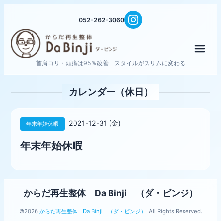
052-262-3060
メニ
首肩コリ・頭痛は95％改善、スタイルがスリムに変わる
カレンダー（休日）
2021-12-31 (金)
年末年始休暇
年末年始休暇
からだ再生整体 Da Binji （ダ・ビンジ）
©2026
からだ再生整体 Da Binji （ダ・ビンジ）
. All Rights Reserved.