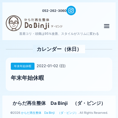
052-262-3060
メニ
首肩コリ・頭痛は95％改善、スタイルがスリムに変わる
カレンダー（休日）
2022-01-02 (日)
年末年始休暇
年末年始休暇
からだ再生整体 Da Binji （ダ・ビンジ）
©2026
からだ再生整体 Da Binji （ダ・ビンジ）
. All Rights Reserved.