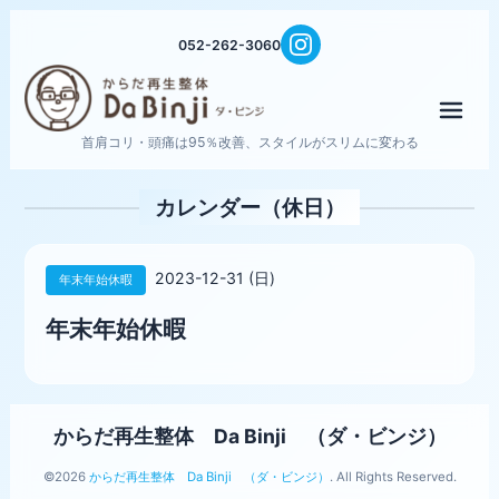
052-262-3060
メニ
首肩コリ・頭痛は95％改善、スタイルがスリムに変わる
カレンダー（休日）
2023-12-31 (日)
年末年始休暇
年末年始休暇
からだ再生整体 Da Binji （ダ・ビンジ）
©2026
からだ再生整体 Da Binji （ダ・ビンジ）
. All Rights Reserved.