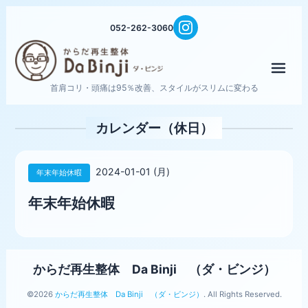
052-262-3060
メニ
首肩コリ・頭痛は95％改善、スタイルがスリムに変わる
カレンダー（休日）
2024-01-01 (月)
年末年始休暇
年末年始休暇
からだ再生整体 Da Binji （ダ・ビンジ）
©2026
からだ再生整体 Da Binji （ダ・ビンジ）
. All Rights Reserved.