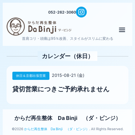
052-262-3060
メニ
首肩コリ・頭痛は95％改善、スタイルがスリムに変わる
カレンダー（休日）
2015-08-21 (金)
休日＆京都出張営業
貸切営業につきご予約承れません
からだ再生整体 Da Binji （ダ・ビンジ）
©2026
からだ再生整体 Da Binji （ダ・ビンジ）
. All Rights Reserved.