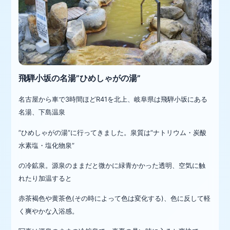
飛騨小坂の名湯”ひめしゃがの湯”
名古屋から車で3時間ほどR41を北上、岐阜県は飛騨小坂にある
名湯、下島温泉
”ひめしゃがの湯”に行って
きま
した。泉質は”
ナトリウム・炭酸
水素塩・塩化物泉”
の冷鉱泉。源泉のままだと
微かに緑青かかった透明、空気に触
れたり加温すると
赤茶褐色や黄茶色(その時に
よって色は変化する)、色に反して軽
く爽やかな入浴感。