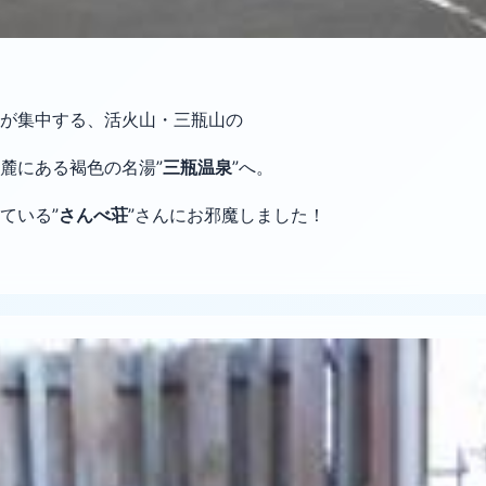
が集中する、活火山・三瓶山の
麓にある褐色の名湯”
三瓶温泉
”へ。
ている”
さんべ荘
”さんにお邪魔しました！