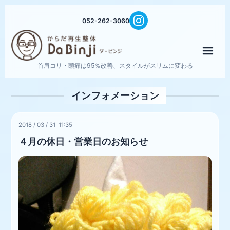
052-262-3060
メニ
首肩コリ・頭痛は95％改善、スタイルがスリムに変わる
インフォメーション
2018
/
03
/
31 11:35
４月の休日・営業日のお知らせ