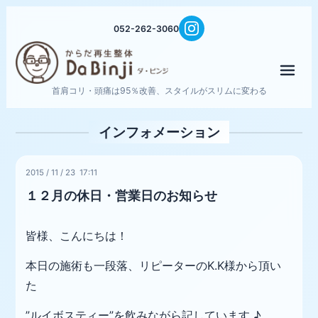
052-262-3060
メニ
首肩コリ・頭痛は95％改善、スタイルがスリムに変わる
インフォメーション
2015
/
11
/
23 17:11
１２月の休日・営業日のお知らせ
皆様、こんにちは！
本日の施術も一段落、リピーターのK.K様から頂い
た
”ルイボスティー”
を飲みながら記しています ♪