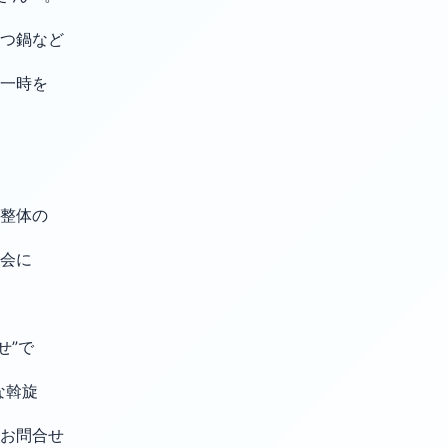
つ鍋など
一時を
T整体の
会に
せ”で
な斡旋
お問合せ