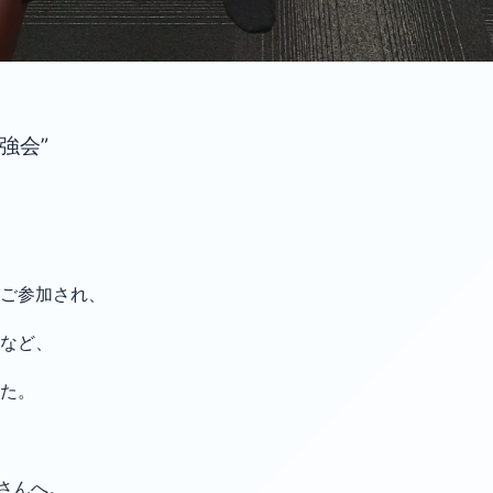
強会”
ご参加され、
応など、
た。
さんへ。