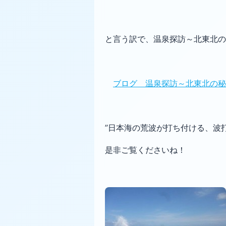
と言う訳で、温泉探訪～北東北の
ブログ 温泉探訪～北東北の秘
”日本海の荒波が打ち付ける、波
是非ご覧くださいね！