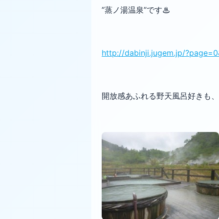
”蒸ノ湯温泉”です♨
http://dabinji.jugem.jp/?page=
開放感あふれる野天風呂好きも、