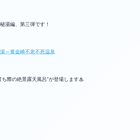
秘湯編、第三弾です！
湯～黄金崎不老不死温泉
打ち際の絶景露天風呂”が登場します♨