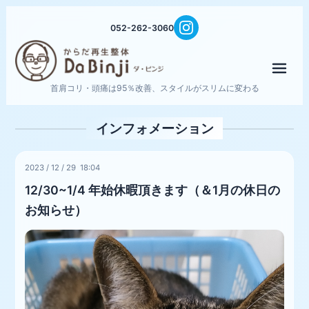
052-262-3060
メニ
首肩コリ・頭痛は95％改善、スタイルがスリムに変わる
インフォメーション
2023
/
12
/
29 18:04
12/30~1/4 年始休暇頂きます（＆1月の休日の
お知らせ）