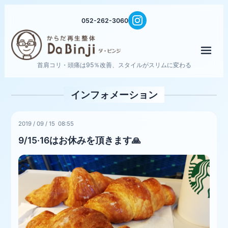
052-262-3060
メニ
首肩コリ・頭痛は95％改善、スタイルがスリムに変わる
インフォメーション
2019
/
09
/
15 08:55
9/15·16はお休みを頂きます🙏