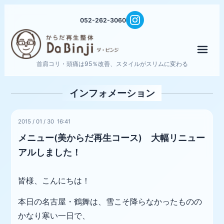
052-262-3060
メニ
首肩コリ・頭痛は95％改善、スタイルがスリムに変わる
インフォメーション
2015
/
01
/
30 16:41
メニュー(美からだ再生コース) 大幅リニュー
アルしました！
皆様、こんにちは！
本日の名古屋・鶴舞は、雪こそ降らなかったものの
かなり寒い一日で、