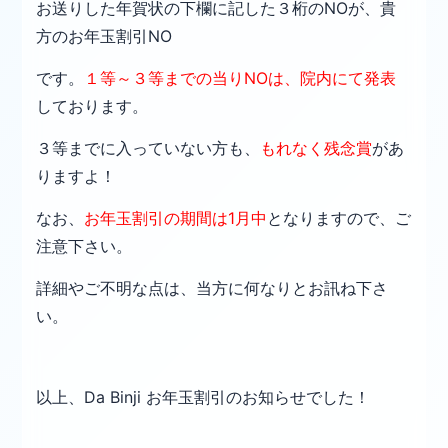
お送りした年賀状の下欄に記した３桁のNOが、貴
方の
お年玉割引NO
です。
１等～３等までの当りNOは、院内にて
発表
しております。
３等
までに入っていない方も、
もれなく残念賞
があ
りますよ！
なお、
お年玉割引の期間は1月中
となりますので、ご
注意下さい。
詳細やご不明な点は、当方に何なりとお訊ね下さ
い。
以上、Da Binji お年玉割引のお知らせでした！