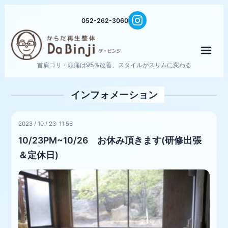
052-262-3060
メニ
首肩コリ・頭痛は95％改善、スタイルがスリムに変わる
インフォメーション
2023
/
10
/
23 11:56
10/23PM~10/26 お休み頂きます(研修出張
＆定休日)