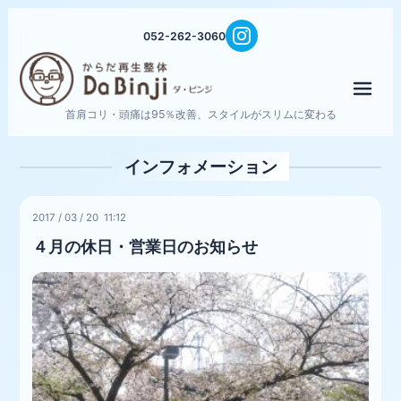
052-262-3060
メニ
首肩コリ・頭痛は95％改善、スタイルがスリムに変わる
インフォメーション
2017
/
03
/
20 11:12
４月の休日・営業日のお知らせ