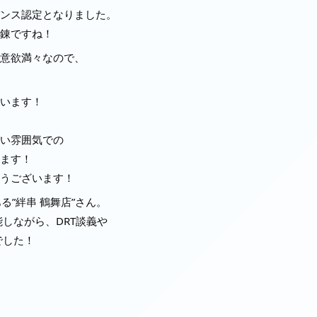
ンス認定となりました。
錬ですね！
意欲満々なので、
います！
い雰囲気での
ます！
うございます！
る”絆串 鶴舞店”さん。
しながら、DRT談義や
でした！