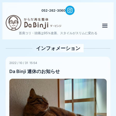
052-262-3060
メニ
首肩コリ・頭痛は95％改善、スタイルがスリムに変わる
インフォメーション
2022
/
10
/
31 15:54
Da Binji 連休のお知らせ