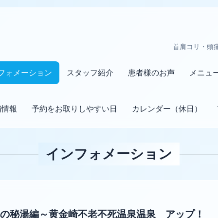
首肩コリ・頭
フォメーション
スタッフ紹介
患者様のお声
メニュ
舗情報
予約をお取りしやすい日
カレンダー（休日）
インフォメーション
の秘湯編～黄金崎不老不死温泉温泉 アップ！