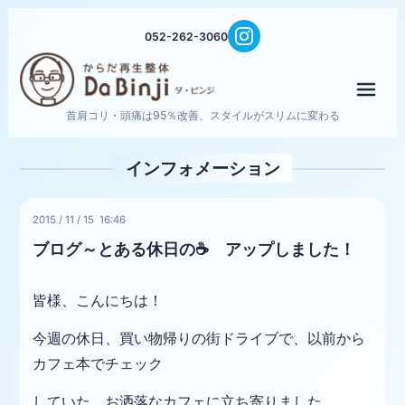
052-262-3060
メニ
首肩コリ・頭痛は95％改善、スタイルがスリムに変わる
インフォメーション
2015
/
11
/
15 16:46
ブログ～とある休日の☕ アップしました！
皆様、こんにちは！
今週の休日、買い物帰りの街ドライブで、以前から
カフェ本でチェック
していた、お洒落なカフェに立ち寄りました。