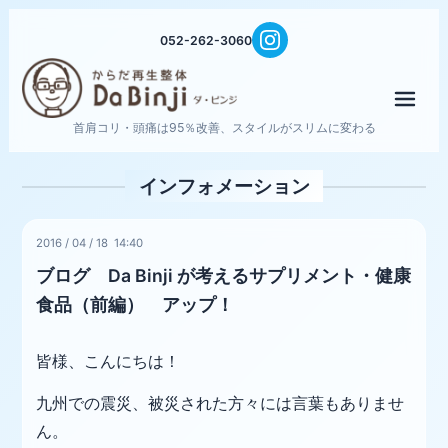
052-262-3060
メニ
首肩コリ・頭痛は95％改善、スタイルがスリムに変わる
インフォメーション
2016
/
04
/
18 14:40
ブログ Da Binji が考えるサプリメント・健康
食品（前編） アップ！
皆様、こんにちは！
九州での震災、被災された方々には言葉もありませ
ん。