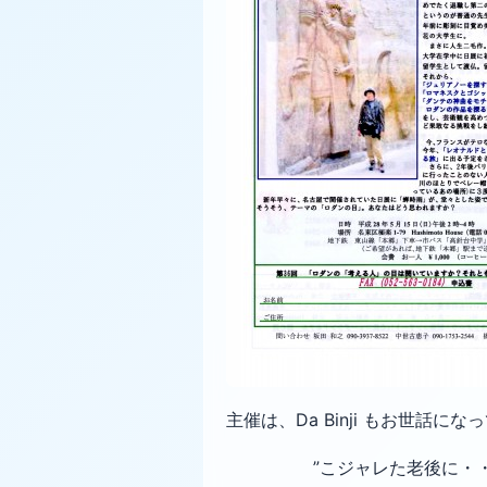
主催は、Da Binji もお世話に
”こジャレた老後に・・・プ