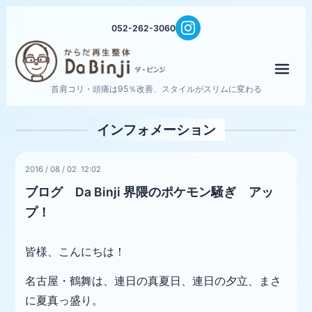
052-262-3060
メニ
首肩コリ・頭痛は95％改善、スタイルがスリムに変わる
インフォメーション
2016
/
08
/
02 12:02
ブログ Da Binji 界隈のポケモン騒ぎ アッ
プ！
皆様、こんにちは！
名古屋・鶴舞は、連日の真夏日、連日の夕立、まさ
に夏真っ盛り。