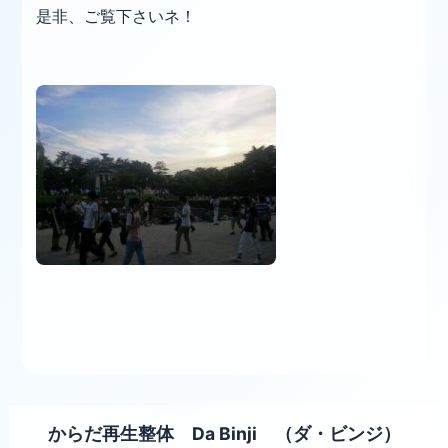
是非、ご覧下さいネ！
からだ再生整体 Da Binji （ダ・ビンジ）