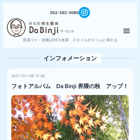
052-262-3060
メニ
首肩コリ・頭痛は95％改善、スタイルがスリムに変わる
インフォメーション
2017
/
01
/
09 17:39
フォトアルバム Da Binji 界隈の秋 アップ！