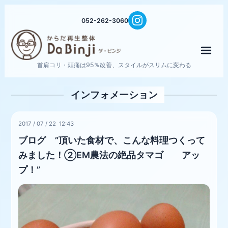
052-262-3060
メニ
首肩コリ・頭痛は95％改善、スタイルがスリムに変わる
インフォメーション
2017
/
07
/
22 12:43
ブログ ”頂いた食材で、こんな料理つくって
みました！②EM農法の絶品タマゴ アッ
プ！”