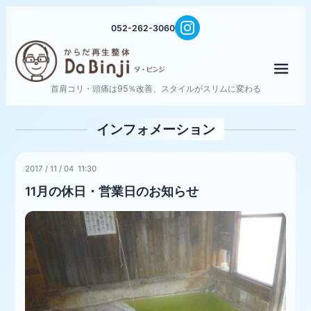
052-262-3060
メニ
首肩コリ・頭痛は95％改善、スタイルがスリムに変わる
インフォメーション
2017
/
11
/
04 11:30
11月の休日・営業日のお知らせ