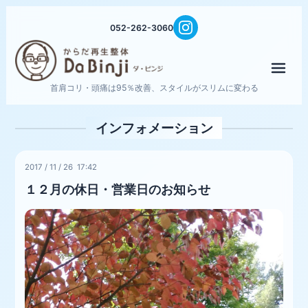
052-262-3060
メニ
首肩コリ・頭痛は95％改善、スタイルがスリムに変わる
インフォメーション
2017
/
11
/
26 17:42
１２月の休日・営業日のお知らせ