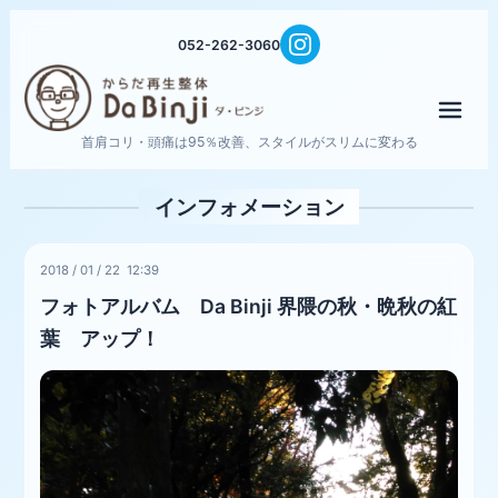
052-262-3060
メニ
首肩コリ・頭痛は95％改善、スタイルがスリムに変わる
インフォメーション
2018
/
01
/
22 12:39
フォトアルバム Da Binji 界隈の秋・晩秋の紅
葉 アップ！