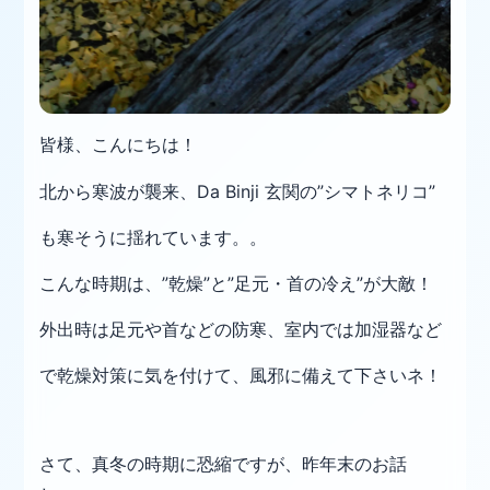
皆様、こんにちは！
北から寒波が襲来、Da Binji 玄関の”シマトネリコ”
も
寒そうに揺れています。。
こんな時期は、”乾燥”と”足元・首の冷え”が大敵！
外出時は足元や首などの防寒、室内では加湿器など
で
乾燥対策に気を付けて、風邪に備えて下さいネ！
さて、真冬の時期に恐縮ですが、昨年末のお話