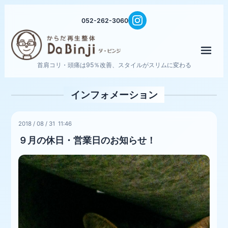
052-262-3060
メニ
首肩コリ・頭痛は95％改善、スタイルがスリムに変わる
インフォメーション
2018
/
08
/
31 11:46
９月の休日・営業日のお知らせ！