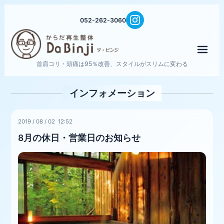
052-262-3060
メニ
首肩コリ・頭痛は95％改善、スタイルがスリムに変わる
インフォメーション
2019
/
08
/
02 12:52
8月の休日・営業日のお知らせ