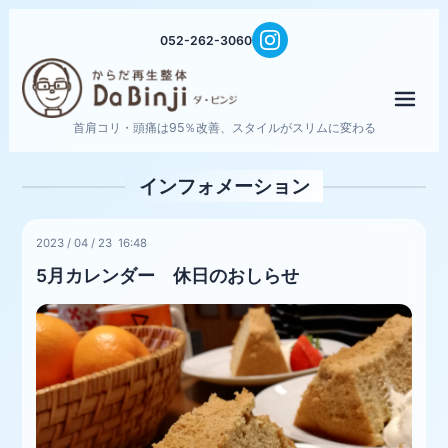
052-262-3060
メニ
首肩コリ・頭痛は95％改善、スタイルがスリムに変わる
インフォメーション
2023
/
04
/
23 16:48
5月カレンダー 休日のおしらせ