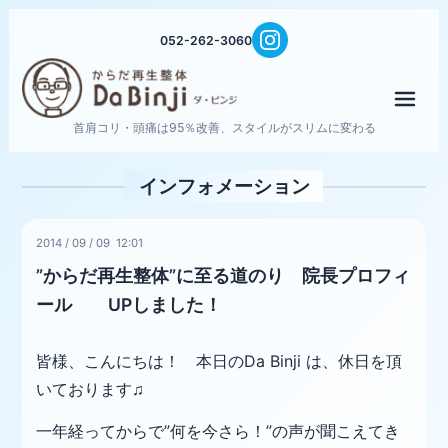
052-262-3060
メニ
首肩コリ・頭痛は95％改善、スタイルがスリムに変わる
インフォメーション
2014
/
09
/
09 12:01
”からだ再生整体”に至る道のり 院長プロフィ
ール UPしました！
皆様、こんにちは！ 本日のDa Binji は、休日を頂
いております♫
一年経ってからで”何を今さら！”の声が聞こえてき