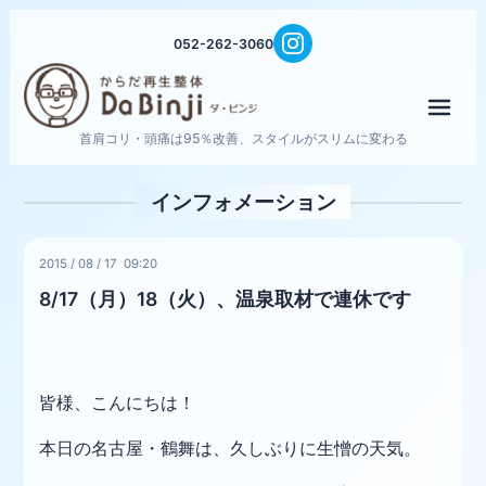
052-262-3060
メニ
首肩コリ・頭痛は95％改善、スタイルがスリムに変わる
インフォメーション
2015
/
08
/
17 09:20
8/17（月）18（火）、温泉取材で連休です
皆様、こんにちは！
本日の名古屋・鶴舞は、久しぶりに生憎の天気。