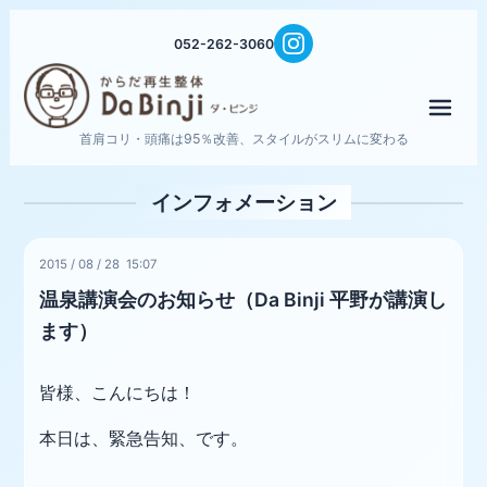
052-262-3060
メニ
首肩コリ・頭痛は95％改善、スタイルがスリムに変わる
インフォメーション
2015
/
08
/
28 15:07
温泉講演会のお知らせ（Da Binji 平野が講演し
ます）
皆様、こんにちは！
本日は、緊急告知、です。